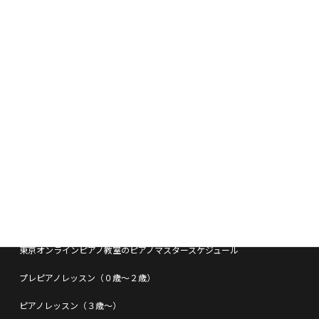
TOP
教室紹介
コース案内
時間割
月謝
体験レッスン
入会申込み
各種入会時クーポン
在校生のための学習支援プロジェクト
東京オンラインピアノ教室のピアノマスタースケジュール
プレピアノレッスン（０歳～２歳）
ピアノレッスン（３歳～）